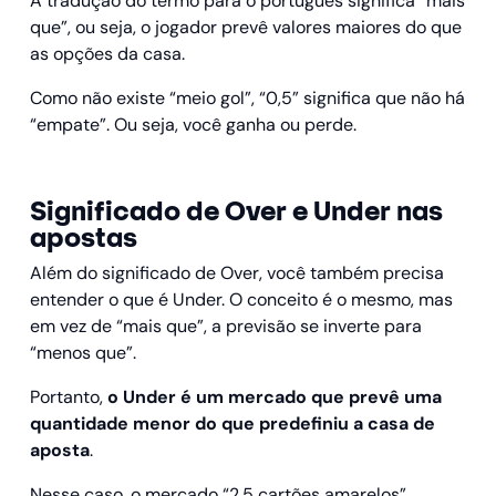
A tradução do termo para o português significa “mais
que”, ou seja, o jogador prevê valores maiores do que
as opções da casa.
Como não existe “meio gol”, “0,5” significa que não há
“empate”. Ou seja, você ganha ou perde.
Significado de Over e Under nas
apostas
Além do significado de Over, você também precisa
entender o que é Under. O conceito é o mesmo, mas
em vez de “mais que”, a previsão se inverte para
“menos que”.
Portanto,
o Under é um mercado que prevê uma
quantidade menor do que predefiniu a casa de
aposta
.
Nesse caso, o mercado “2.5 cartões amarelos”