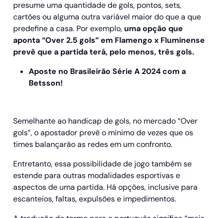
presume uma quantidade de gols, pontos, sets,
cartões ou alguma outra variável maior do que a que
predefine a casa. Por exemplo,
uma opção que
aponta “Over 2.5 gols” em Flamengo x Fluminense
prevê que a partida terá, pelo menos, três gols.
Aposte no Brasileirão Série A 2024 com a
Betsson!
Semelhante ao handicap de gols, no mercado “Over
gols”, o apostador prevê o mínimo de vezes que os
times balançarão as redes em um confronto.
Entretanto, essa possibilidade de jogo também se
estende para outras modalidades esportivas e
aspectos de uma partida. Há opções, inclusive para
escanteios, faltas, expulsões e impedimentos.