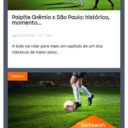
Palpite Grêmio x São Paulo: histórico,
momento...
agosto 6, 2026
-
7 min
A bola vai rolar para mais um capítulo de um dos
clássicos de maior peso…
Futebol