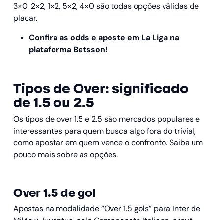
3×0, 2×2, 1×2, 5×2, 4×0 são todas opções válidas de
placar.
Confira as odds e aposte em La Liga na
plataforma Betsson!
Tipos de Over: significado
de 1.5 ou 2.5
Os tipos de over 1.5 e 2.5 são mercados populares e
interessantes para quem busca algo fora do trivial,
como apostar em quem vence o confronto. Saiba um
pouco mais sobre as opções.
Over 1.5 de gol
Apostas na modalidade “Over 1.5 gols” para Inter de