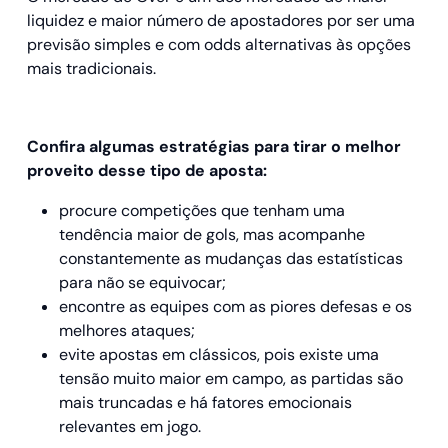
liquidez e maior número de apostadores por ser uma
previsão simples e com odds alternativas às opções
mais tradicionais.
Confira algumas estratégias para tirar o melhor
proveito desse tipo de aposta:
procure competições que tenham uma
tendência maior de gols, mas acompanhe
constantemente as mudanças das estatísticas
para não se equivocar;
encontre as equipes com as piores defesas e os
melhores ataques;
evite apostas em clássicos, pois existe uma
tensão muito maior em campo, as partidas são
mais truncadas e há fatores emocionais
relevantes em jogo.