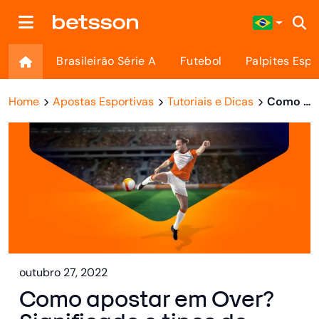
Brasileirão Série A
Futebol
Palpites Espo
Home
Apostas Esportivas
Tutoriais e Dicas
Como apostar em Over? Significado e tipos de mercado
outubro 27, 2022
Como apostar em Over?