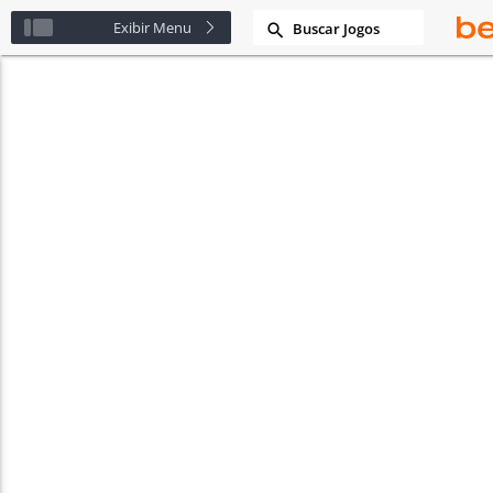
Exibir Menu
Buscar Jogos
kjack
70