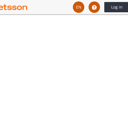
EN
Log in
English
Svenska
Dansk
Íslenska
Español
Español - Chile
Español - México
Español - Colombia
Español - Perú