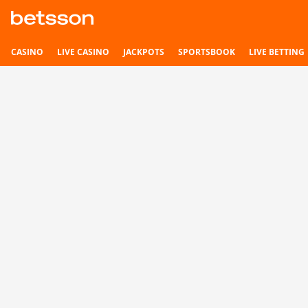
CASINO
LIVE CASINO
JACKPOTS
SPORTSBOOK
LIVE BETTING
Casino
and
Sports
Betting
Claim
100%
Bonus
up