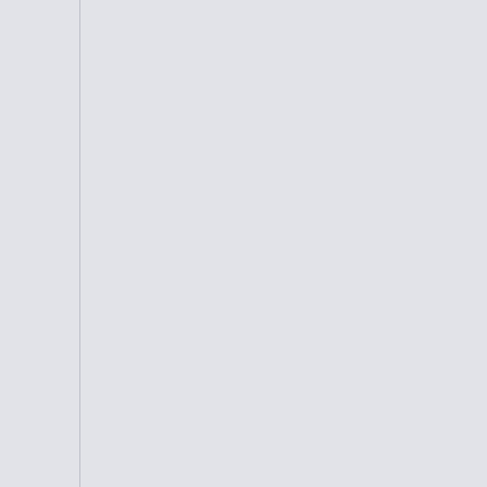
Ελληνικά
Русский - Казахстан
Lietuvių
Italiano
Français
Suomi
Cameroon