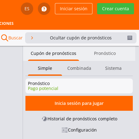
ES
Iniciar sesión
Crear cuenta
English
CIONES
Svenska
Buscar
Ocultar cupón de pronósticos
Dansk
Cupón de pronósticos
Pronóstico
Íslenska
Simple
Combinada
Sistema
Español
Pronóstico
Español - Chile
Pago potencial
Español - México
Inicia sesión para jugar
Español - Colombia
Historial de pronósticos completo
Configuración
Español - Perú