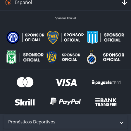
Español
Sponsor Oficial
Pronósticos Deportivos