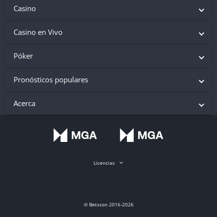
Casino
Casino en Vivo
Póker
Pronósticos populares
Acerca
Licencias
© Betsson 2016-2026