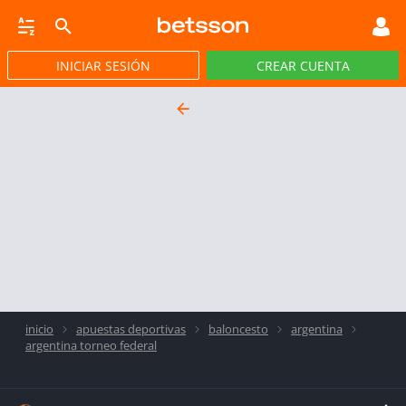
INICIAR SESIÓN
CREAR CUENTA
POTS
inicio
apuestas deportivas
baloncesto
argentina
argentina torneo federal