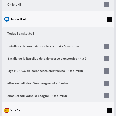
Chile LNB
Ebasketball
Todos Ebasketball
Batalla de baloncesto electrónico - 4 x 5 minutos
Batalla de la Euroliga de baloncesto electrónico - 4 x 5
Liga H2H GG de baloncesto electrónico - 4 x 5 minu
eBasketball NextGen League - 4 x 5 mins
eBasketball Valhalla League - 4 x 5 minu
España