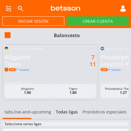
INICIAR SESIÓN
CREAR CUENTA
CASINO EN VIVO
JACKPOTS
PÓKER
DEP VIRTUALES
PROMOCIONES
Baloncesto
COPA BSKT DE UCRANIA
EBASKETBALL NEX
Alligators
7
Philadelphi
Tigers
11
Houston R
1º Cuarto
2º Cuarto
Ganador del partido
Ganador del partido
Alligators
Tigers
Philadelphia 76ers 
1.90
1.80
1.27
tabs.live-and-upcoming
Todas ligas
Pronósticos especiales
Selecciona varias ligas