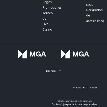
Reglas
pago
Promociones
Declaración
Torneo
de
de
accesibilidad
Live
Casino
Licencias
© Betsson 2016-2026
Pronosticar puede ser adictivo.
Por favor, juegue de forma responsable.