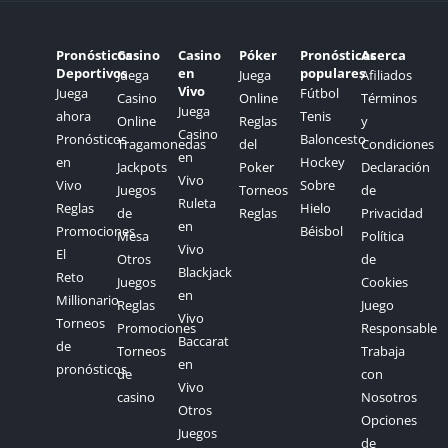
Pronósticos
Casino
Casino
Póker
Pronósticos
Acerca
Deportivos
en
populares
Juega
Juega
Afiliados
Vivo
Juega
Fútbol
Casino
Online
Términos
Juega
ahora
Tenis
Online
Reglas
y
Casino
Pronósticos
Baloncesto
Tragamonedas
del
Condiciones
en
en
Hockey
Jackpots
Poker
Declaración
Vivo
Vivo
Sobre
Juegos
Torneos
de
Ruleta
Reglas
Hielo
de
Reglas
Privacidad
en
Promociones
Béisbol
Mesa
Política
Vivo
El
Otros
de
Blackjack
Reto
Juegos
Cookies
en
Millionario
Reglas
Juego
Vivo
Torneos
Promociones
Responsable
Baccarat
de
Torneos
Trabaja
en
pronósticos
de
con
Vivo
casino
Nosotros
Otros
Opciones
Juegos
de