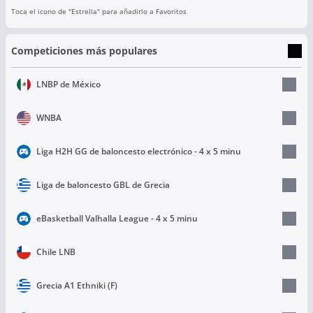
Toca el icono de "Estrella" para añadirlo a Favoritos
Competiciones más populares
LNBP de México
WNBA
Liga H2H GG de baloncesto electrónico - 4 x 5 minu
Liga de baloncesto GBL de Grecia
eBasketball Valhalla League - 4 x 5 minu
Chile LNB
Grecia A1 Ethniki (F)