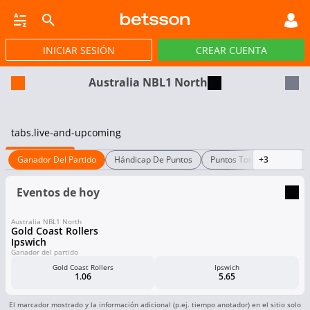
INICIAR SESIÓN
CREAR CUENTA
CASINO EN VIVO
JACKPOTS
PÓKER
DEP VIRTUALES
PROMOCIONES
Australia NBL1 North
tabs.live-and-upcoming
Ganador Del Partido
Hándicap De Puntos
Puntos Totales
+3
Ganado
Eventos de hoy
Australia NBL1 North
Gold Coast Rollers
Ipswich
Ganador del partido
Gold Coast Rollers
Ipswich
1.06
5.65
El marcador mostrado y la información adicional (p.ej. tiempo anotador) en el sitio solo