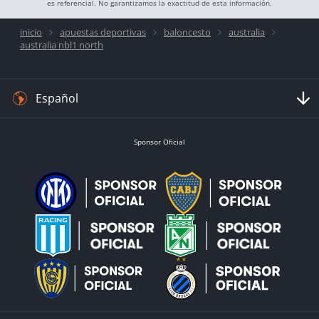
es referencial. No garantizamos la exactitud de esta información.
inicio
apuestas deportivas
baloncesto
australia
australia nbl1 north
Español
Sponsor Oficial