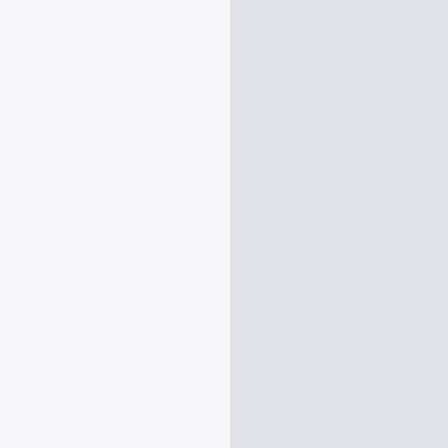
Haz clic en el icono
Sponsor Oficial
de "Estrella" para
añadirlo a Favoritos
Pronósticos Deportivos
Casino