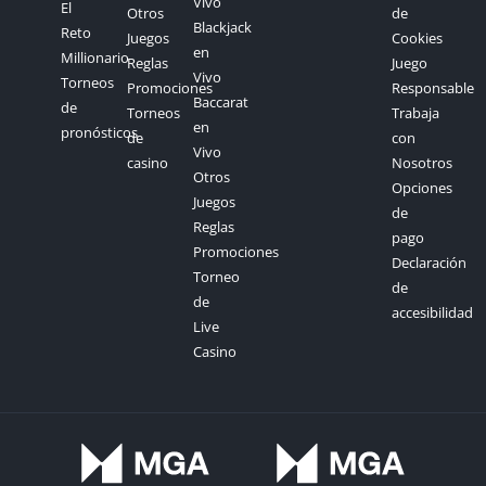
Vivo
El
Otros
de
Blackjack
Reto
Juegos
Cookies
en
Millionario
Reglas
Juego
Vivo
Torneos
Promociones
Responsable
Baccarat
de
Torneos
Trabaja
en
pronósticos
de
con
Vivo
casino
Nosotros
Otros
Opciones
Juegos
de
Reglas
pago
Promociones
Declaración
Torneo
de
de
accesibilidad
Live
Casino