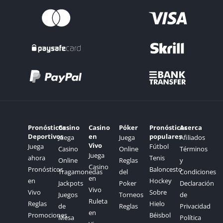
Pronósticos
Casino
Casino
Póker
Pronósticos
Acerca
Deportivos
en
populares
Juega
Juega
Afiliados
Vivo
Juega
Fútbol
Casino
Online
Términos
Juega
ahora
Tenis
Online
Reglas
y
Casino
Pronósticos
Baloncesto
Tragamonedas
del
Condiciones
en
en
Hockey
Jackpots
Poker
Declaración
Vivo
Vivo
Sobre
Juegos
Torneos
de
Ruleta
Reglas
Hielo
de
Reglas
Privacidad
en
Promociones
Béisbol
Mesa
Política