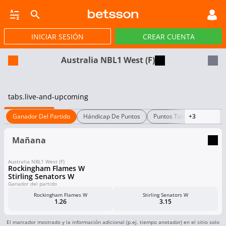
INICIAR SESIÓN
CREAR CUENTA
CASINO EN VIVO
JACKPOTS
PÓKER
DEP VIRTUALES
PROMOCIONES
Australia NBL1 West (F)
tabs.live-and-upcoming
Ganador Del Partido
Hándicap De Puntos
Puntos Totales
+3
Ganado
Mañana
Australia NBL1 West (F)
Rockingham Flames W
Stirling Senators W
Ganador del partido
Rockingham Flames W
Stirling Senators W
1.26
3.15
El marcador mostrado y la información adicional (p.ej. tiempo anotador) en el sitio solo