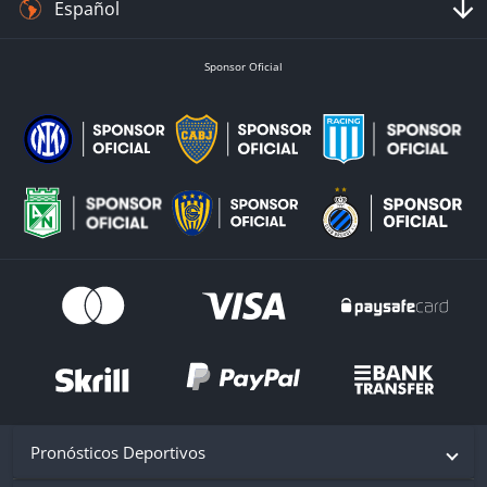
Español
Sponsor Oficial
Pronósticos Deportivos