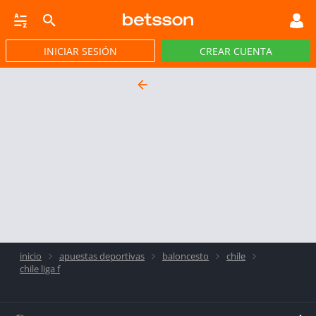
INICIAR SESIÓN
CREAR CUENTA
POTS
inicio
apuestas deportivas
baloncesto
chile
chile liga f