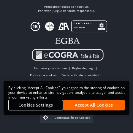
Pronosticar puede ser adictivo.
Por favor, juegue de forma responsable.
Términos y condiciones
Reglas de juego
Política de cookies
Declaración de privacidad
Juego responsable
Opciones de pago
By clicking “Accept All Cookies”, you agree to the storing of cookies on
Declaración de accesibilidad
your device to enhance site navigation, analyze site usage, and assist
in our marketing efforts.
Cookies Settings
Accept All Cookies
Configuración de Cookies