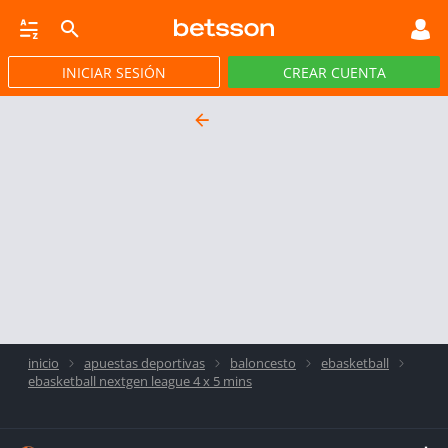
INICIAR SESIÓN
CREAR CUENTA
POTS
inicio
apuestas deportivas
baloncesto
ebasketball
ebasketball nextgen league 4 x 5 mins