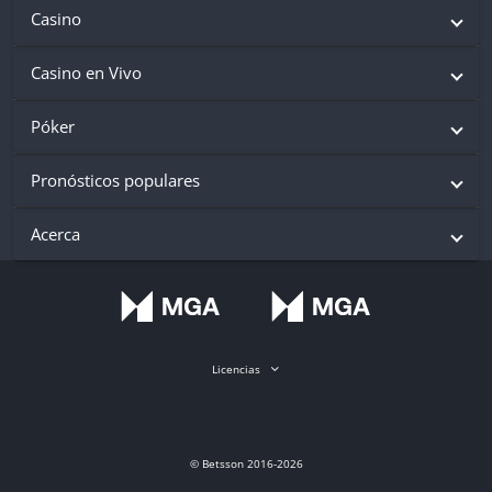
Casino
Casino en Vivo
Póker
Pronósticos populares
Acerca
Licencias
© Betsson 2016-2026