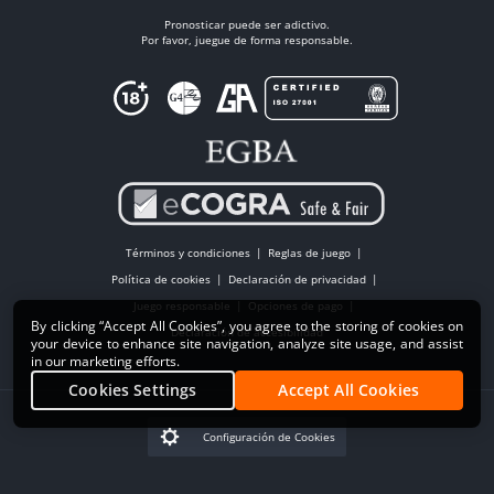
Pronosticar puede ser adictivo.
Por favor, juegue de forma responsable.
Términos y condiciones
Reglas de juego
Política de cookies
Declaración de privacidad
Juego responsable
Opciones de pago
By clicking “Accept All Cookies”, you agree to the storing of cookies on
Declaración de accesibilidad
your device to enhance site navigation, analyze site usage, and assist
in our marketing efforts.
Cookies Settings
Accept All Cookies
Configuración de Cookies