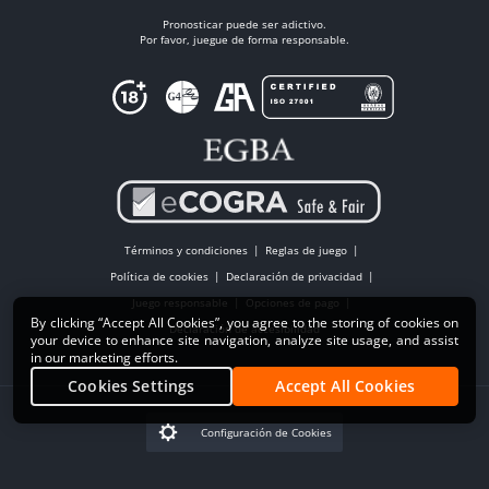
Pronosticar puede ser adictivo.
Por favor, juegue de forma responsable.
Términos y condiciones
Reglas de juego
Política de cookies
Declaración de privacidad
Juego responsable
Opciones de pago
By clicking “Accept All Cookies”, you agree to the storing of cookies on
Declaración de accesibilidad
your device to enhance site navigation, analyze site usage, and assist
in our marketing efforts.
Cookies Settings
Accept All Cookies
Configuración de Cookies