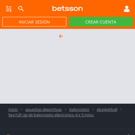
INICIAR SESIÓN
CREAR CUENTA
POTS
inicio
apuestas deportivas
baloncesto
ebasketball
liga h2h gg de baloncesto electronico 4 x 5 minu