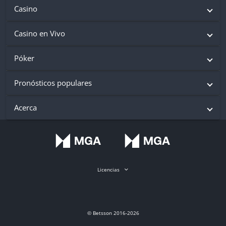
Casino
Casino en Vivo
Póker
Pronósticos populares
Acerca
Licencias
© Betsson 2016-2026