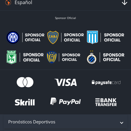
Español
Sponsor Oficial
Pronósticos Deportivos