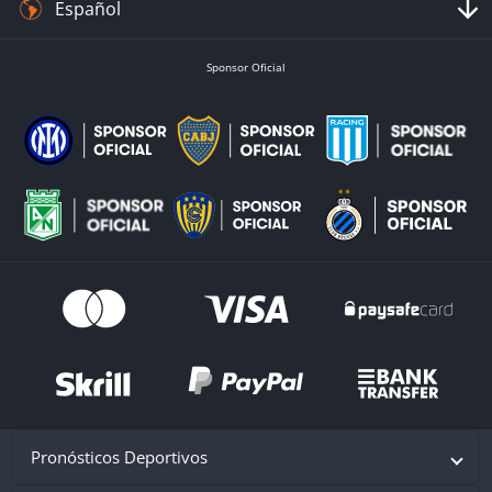
Español
Sponsor Oficial
Pronósticos Deportivos