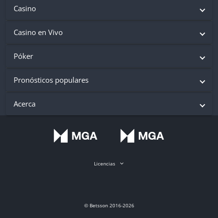
Casino
Casino en Vivo
Póker
Pronósticos populares
Acerca
Licencias
© Betsson 2016-2026