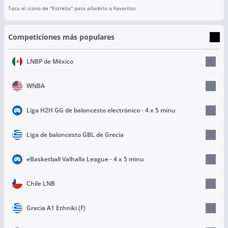
Toca el icono de "Estrella" para añadirlo a Favoritos
Competiciones más populares
LNBP de México
WNBA
Liga H2H GG de baloncesto electrónico - 4 x 5 minu
Liga de baloncesto GBL de Grecia
eBasketball Valhalla League - 4 x 5 minu
Chile LNB
Grecia A1 Ethniki (F)