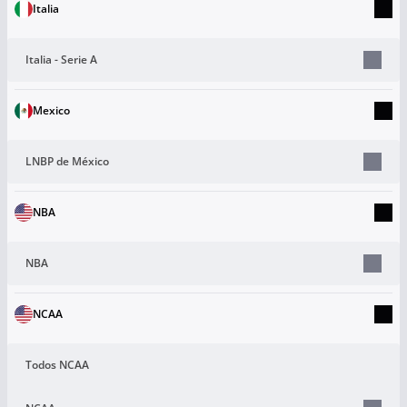
Italia
Italia - Serie A
Mexico
LNBP de México
NBA
NBA
NCAA
Todos NCAA