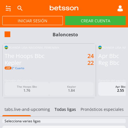
INICIAR SESIÓN
CREAR CUENTA
CASINO EN VIVO
JACKPOTS
PÓKER
DEP VIRTUALES
PROMOCIONES
Baloncesto
RUANDA LIGA NACIONAL FEMENINA
RUANDA LIGA NA
The Hoops Bbc
24
Apr Bbc
Kepler
22
Reg Bbc
2º Cuarto
Ganador del partido
Ganador del partido
The Hoops Bbc
Kepler
Apr Bbc
1.76
1.84
2.55
tabs.live-and-upcoming
Todas ligas
Pronósticos especiales
Selecciona varias ligas