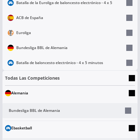
Batalla de la Euroliga de baloncesto electrónico - 4 x 5
ACB de España
Euroliga
Bundesliga BBL de Alemania
Batalla de baloncesto electrónico - 4 x 5 minutos
Todas Las Competiciones
Alemania
Bundesliga BBL de Alemania
Ebasketball