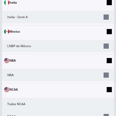
Italia
Italia - Serie A
Mexico
LNBP de México
NBA
NBA
NCAA
Todos NCAA