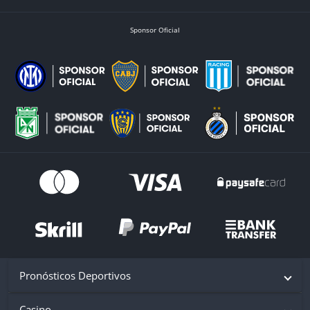
Sponsor Oficial
Pronósticos Deportivos
Casino