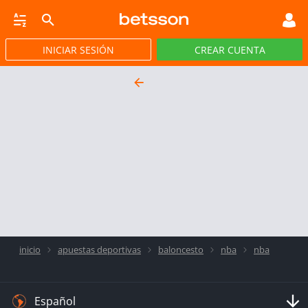
INICIAR SESIÓN
CREAR CUENTA
POTS
inicio
apuestas deportivas
baloncesto
nba
nba
Español