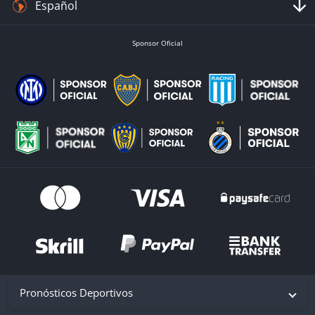
Español
Sponsor Oficial
Pronósticos Deportivos