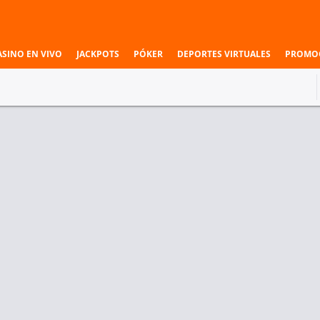
ASINO EN VIVO
JACKPOTS
PÓKER
DEPORTES VIRTUALES
PROMO
WNBA
57
New York Liberty
24
Las Vegas Aces
Ganador del partido
a Nang Dragons
New York Liberty
Las Vegas Aces
11.00
1.22
4.05
as ligas
Pronósticos especiales