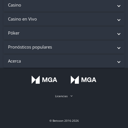
Casino
Casino en Vivo
Póker
Pronósticos populares
Acerca
Licencias
© Betsson 2016-2026