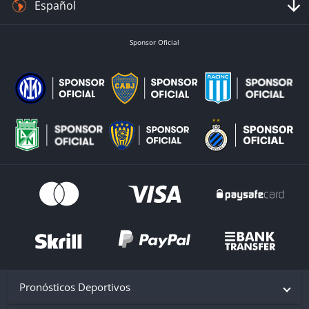
Español
Sponsor Oficial
Pronósticos Deportivos