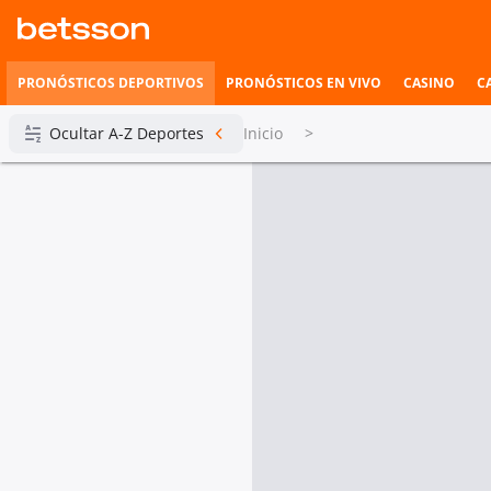
PRONÓSTICOS DEPORTIVOS
PRONÓSTICOS EN VIVO
CASINO
C
Ocultar A-Z Deportes
Inicio
>
Inicio
El Reto
Millionario
Torneos de
pronósticos
Cuotas
mejoradas
Transmisiones
en vivo
Favoritos