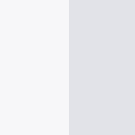
Haz clic en el icono
Sponsor Oficial
de "Estrella" para
añadirlo a Favoritos
Pronósticos Deportivos
Casino