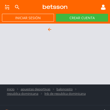
INICIAR SESIÓN
CREAR CUENTA
POTS
inicio
apuestas deportivas
baloncesto
republica dominicana
lnb de republica dominicana