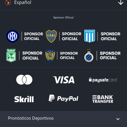
Español
Sponsor Oficial
Pronósticos Deportivos