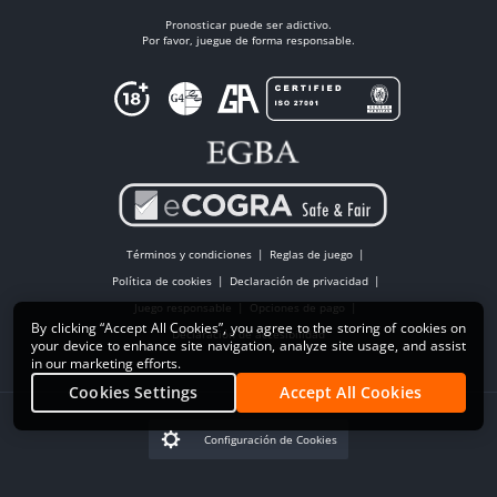
Pronosticar puede ser adictivo.
Por favor, juegue de forma responsable.
Términos y condiciones
Reglas de juego
Política de cookies
Declaración de privacidad
Juego responsable
Opciones de pago
By clicking “Accept All Cookies”, you agree to the storing of cookies on
Declaración de accesibilidad
your device to enhance site navigation, analyze site usage, and assist
in our marketing efforts.
Cookies Settings
Accept All Cookies
Configuración de Cookies