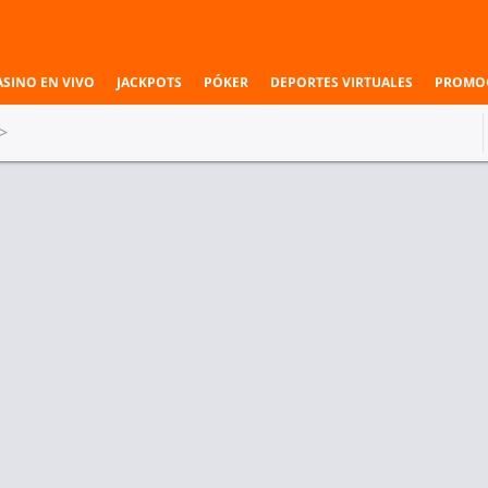
ASINO EN VIVO
JACKPOTS
PÓKER
DEPORTES VIRTUALES
PROMO
>
nósticos especiales
Chicago Sky
la
Jugará los
ada
Playoffs
WNBA 2026
26
Chicago Sky
1.14
23.00
-
JA
Si
No
Fecha límite 24 sept
8.00
via
2026, 08:00
Victorias
de la
9.60
lin