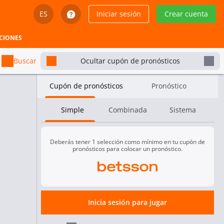
ES
Iniciar sesión
Crear cuenta
English
CIONES
Svenska
Buscar
Ocultar cupón de pronósticos
Dansk
Cupón de pronósticos
Pronóstico
Íslenska
Simple
Combinada
Sistema
Español
Español - Chile
Deberás tener 1 selección como mínimo en tu cupón de
pronósticos para colocar un pronóstico.
Español - México
Español - Colombia
Inicia sesión para jugar
Español - Perú