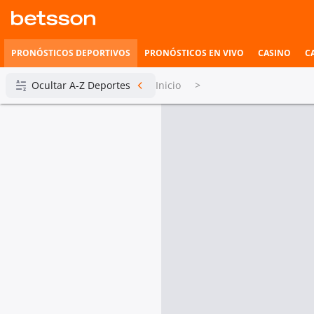
PRONÓSTICOS DEPORTIVOS
PRONÓSTICOS EN VIVO
CASINO
C
Ocultar A-Z Deportes
Inicio
>
Inicio
El Reto
Millionario
Torneos de
pronósticos
Cuotas
mejoradas
Transmisiones
en vivo
Favoritos