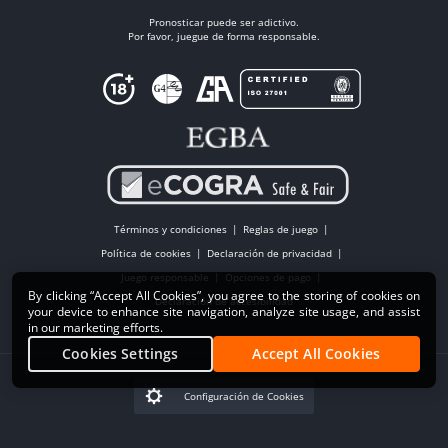
Pronosticar puede ser adictivo.
Por favor, juegue de forma responsable.
Términos y condiciones
Reglas de juego
Política de cookies
Declaración de privacidad
Juego responsable
Opciones de pago
By clicking “Accept All Cookies”, you agree to the storing of cookies on
Declaración de accesibilidad
your device to enhance site navigation, analyze site usage, and assist
in our marketing efforts.
Cookies Settings
Accept All Cookies
Configuración de Cookies