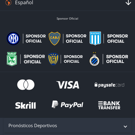
Español
Sponsor Oficial
Pronósticos Deportivos