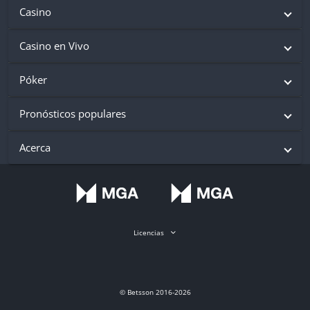
Casino
Casino en Vivo
Póker
Pronósticos populares
Acerca
Licencias
© Betsson 2016-2026