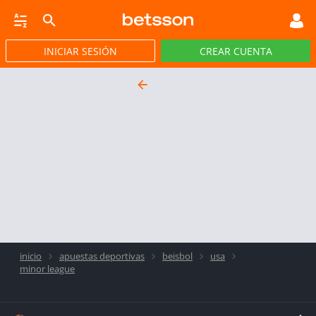
INICIAR SESIÓN
CREAR CUENTA
POTS
inicio
apuestas deportivas
beisbol
usa
minor league