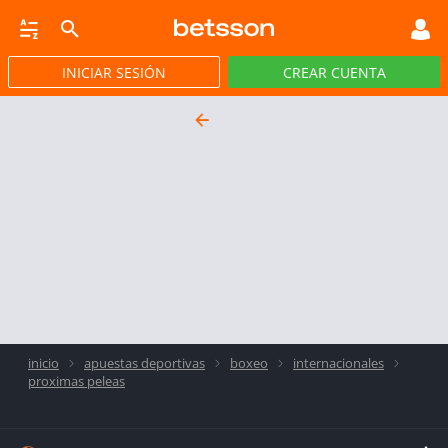
INICIAR SESIÓN
CREAR CUENTA
POTS
inicio
apuestas deportivas
boxeo
internacionales
proximas peleas