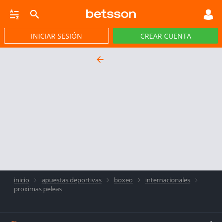
INICIAR SESIÓN
CREAR CUENTA
POTS
inicio
apuestas deportivas
boxeo
internacionales
proximas peleas