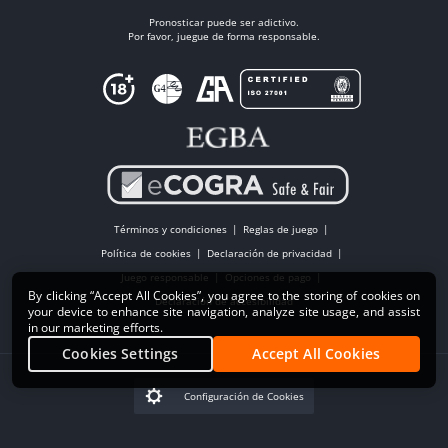
Pronosticar puede ser adictivo.
Por favor, juegue de forma responsable.
Términos y condiciones
Reglas de juego
Política de cookies
Declaración de privacidad
Juego responsable
Opciones de pago
By clicking “Accept All Cookies”, you agree to the storing of cookies on
Declaración de accesibilidad
your device to enhance site navigation, analyze site usage, and assist
in our marketing efforts.
Cookies Settings
Accept All Cookies
Configuración de Cookies