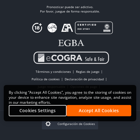
Pronosticar puede ser adictivo.
Por favor, juegue de forma responsable.
Términos y condiciones
Reglas de juego
Política de cookies
Declaración de privacidad
Juego responsable
Opciones de pago
By clicking “Accept All Cookies”, you agree to the storing of cookies on
Declaración de accesibilidad
your device to enhance site navigation, analyze site usage, and assist
in our marketing efforts.
Cookies Settings
Accept All Cookies
Configuración de Cookies