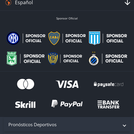
Español
Sponsor Oficial
Pronósticos Deportivos