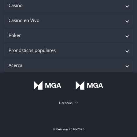
Casino
Casino en Vivo
Póker
Pronósticos populares
Acerca
Licencias
© Betsson 2016-2026