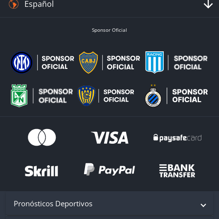
Español
Sponsor Oficial
Pronósticos Deportivos