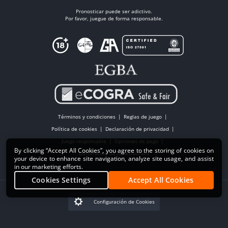
Pronosticar puede ser adictivo.
Por favor, juegue de forma responsable.
Términos y condiciones
Reglas de juego
Política de cookies
Declaración de privacidad
Juego responsable
Opciones de pago
By clicking “Accept All Cookies”, you agree to the storing of cookies on
Declaración de accesibilidad
your device to enhance site navigation, analyze site usage, and assist
in our marketing efforts.
Cookies Settings
Accept All Cookies
Configuración de Cookies