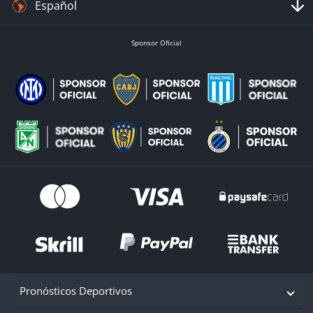
Español
Sponsor Oficial
Pronósticos Deportivos