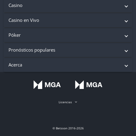
Casino
Casino en Vivo
Póker
Pronósticos populares
Acerca
Licencias
© Betsson 2016-2026