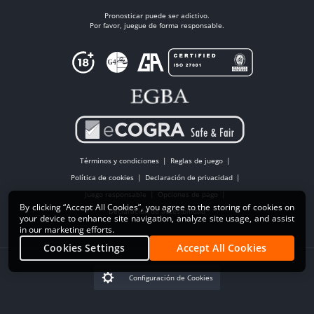
Pronosticar puede ser adictivo.
Por favor, juegue de forma responsable.
Términos y condiciones
Reglas de juego
Política de cookies
Declaración de privacidad
Juego responsable
Opciones de pago
By clicking “Accept All Cookies”, you agree to the storing of cookies on
Declaración de accesibilidad
your device to enhance site navigation, analyze site usage, and assist
in our marketing efforts.
Cookies Settings
Accept All Cookies
Configuración de Cookies