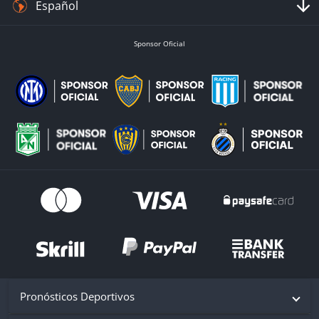
Español
Sponsor Oficial
Pronósticos Deportivos