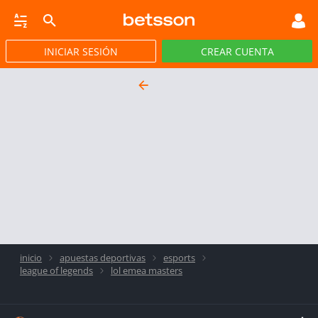
INICIAR SESIÓN
CREAR CUENTA
POTS
inicio
apuestas deportivas
esports
league of legends
lol emea masters