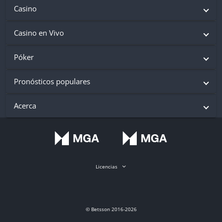
Casino
Casino en Vivo
Póker
Pronósticos populares
Acerca
Licencias
© Betsson 2016-2026