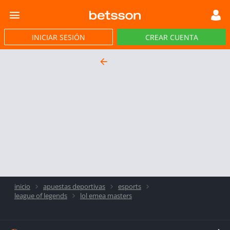
INICIAR SESIÓN
CREAR CUENTA
POTS
inicio
apuestas deportivas
esports
league of legends
lol emea masters