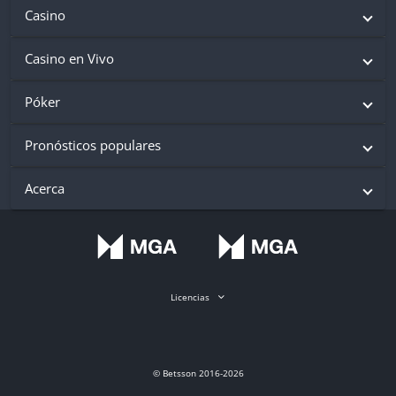
Casino
Casino en Vivo
Póker
Pronósticos populares
Acerca
Licencias
© Betsson 2016-2026