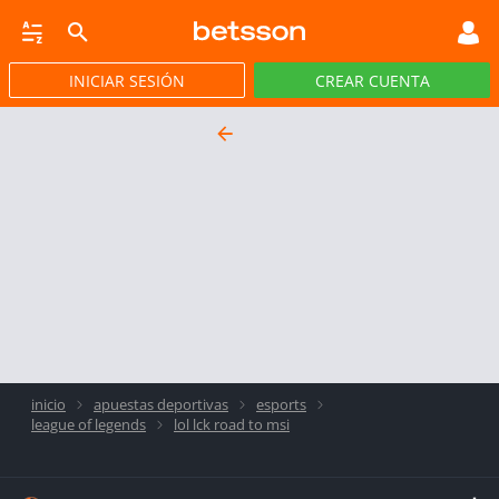
INICIAR SESIÓN
CREAR CUENTA
CASINO EN VIVO
JACKPOTS
PÓKER
DEP VIRTUALES
PROMOCIONES
inicio
apuestas deportivas
esports
league of legends
lol lck road to msi