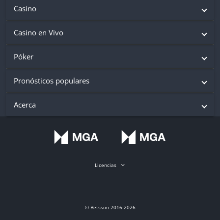
Casino
Casino en Vivo
Póker
Pronósticos populares
Acerca
Licencias
© Betsson 2016-2026