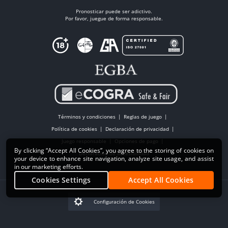
Pronosticar puede ser adictivo.
Por favor, juegue de forma responsable.
Términos y condiciones
Reglas de juego
Política de cookies
Declaración de privacidad
Juego responsable
Opciones de pago
By clicking “Accept All Cookies”, you agree to the storing of cookies on
Declaración de accesibilidad
your device to enhance site navigation, analyze site usage, and assist
in our marketing efforts.
Cookies Settings
Accept All Cookies
Configuración de Cookies