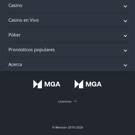
Casino
Casino en Vivo
Póker
Pronósticos populares
Acerca
Licencias
© Betsson 2016-2026