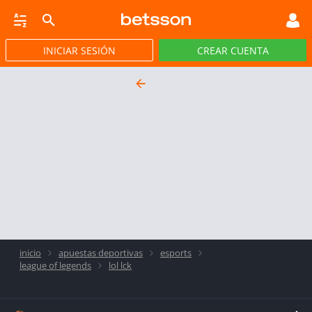
INICIAR SESIÓN
CREAR CUENTA
CASINO EN VIVO
JACKPOTS
PÓKER
DEP VIRTUALES
PROMOCIONES
inicio
apuestas deportivas
esports
league of legends
lol lck