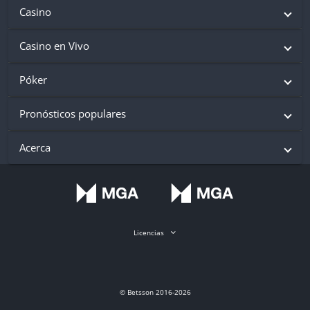
Casino
Casino en Vivo
Póker
Pronósticos populares
Acerca
Licencias
© Betsson 2016-2026