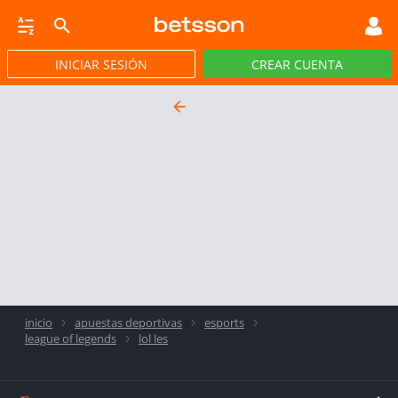
INICIAR SESIÓN
CREAR CUENTA
CASINO EN VIVO
JACKPOTS
PÓKER
DEP VIRTUALES
PROMOCIONES
inicio
apuestas deportivas
esports
league of legends
lol les