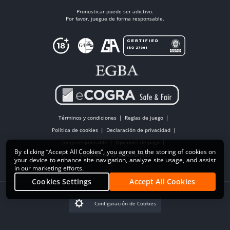
Pronosticar puede ser adictivo.
Por favor, juegue de forma responsable.
Términos y condiciones
Reglas de juego
Política de cookies
Declaración de privacidad
Juego responsable
Opciones de pago
By clicking “Accept All Cookies”, you agree to the storing of cookies on
Declaración de accesibilidad
your device to enhance site navigation, analyze site usage, and assist
in our marketing efforts.
Cookies Settings
Accept All Cookies
Configuración de Cookies