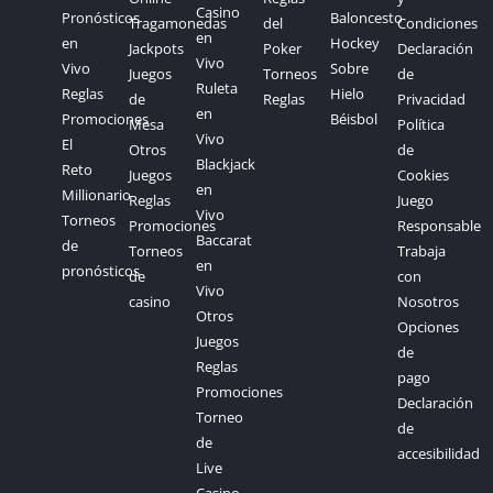
Casino
Pronósticos
Baloncesto
Tragamonedas
del
Condiciones
en
en
Hockey
Jackpots
Poker
Declaración
Vivo
Vivo
Sobre
Juegos
Torneos
de
Ruleta
Reglas
Hielo
de
Reglas
Privacidad
en
Promociones
Béisbol
Mesa
Política
Vivo
El
Otros
de
Blackjack
Reto
Juegos
Cookies
en
Millionario
Reglas
Juego
Vivo
Torneos
Promociones
Responsable
Baccarat
de
Torneos
Trabaja
en
pronósticos
de
con
Vivo
casino
Nosotros
Otros
Opciones
Juegos
de
Reglas
pago
Promociones
Declaración
Torneo
de
de
accesibilidad
Live