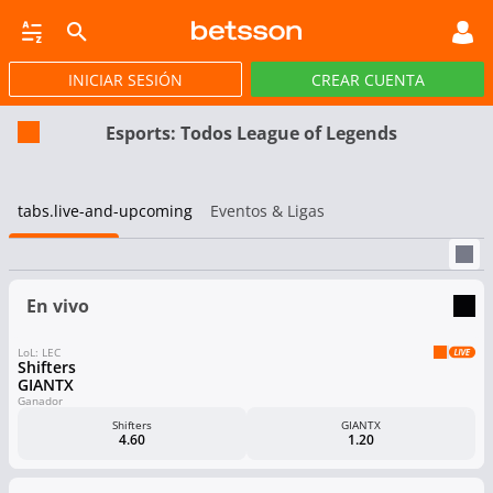
INICIAR SESIÓN
CREAR CUENTA
CASINO EN VIVO
JACKPOTS
PÓKER
DEP VIRTUALES
PROMOCIONES
Esports: Todos League of Legends
tabs.live-and-upcoming
Eventos & Ligas
En vivo
LoL: LEC
Shifters
GIANTX
Ganador
Shifters
GIANTX
4.60
1.20