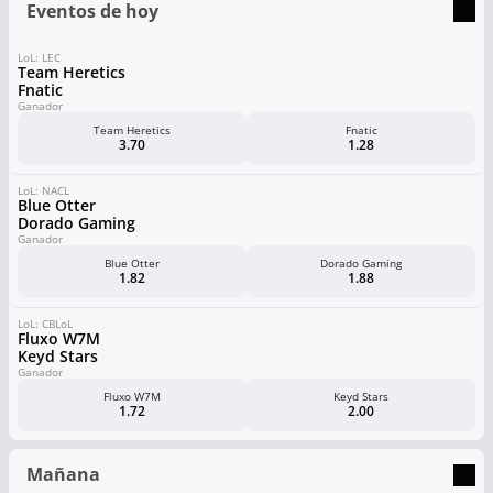
Eventos de hoy
LoL: LEC
Team Heretics
Fnatic
Ganador
Team Heretics
Fnatic
3.70
1.28
LoL: NACL
Blue Otter
Dorado Gaming
Ganador
Blue Otter
Dorado Gaming
1.82
1.88
LoL: CBLoL
Fluxo W7M
Keyd Stars
Ganador
Fluxo W7M
Keyd Stars
1.72
2.00
Mañana