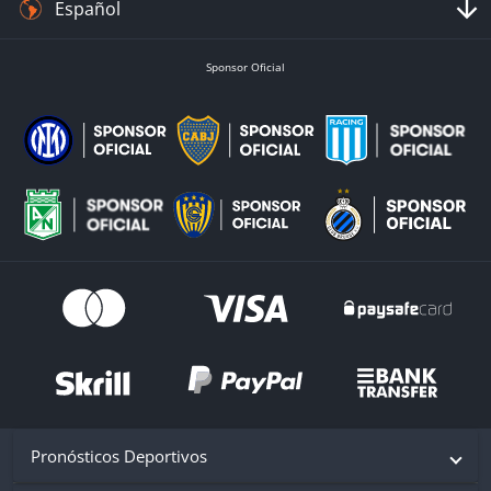
Español
Sponsor Oficial
Pronósticos Deportivos