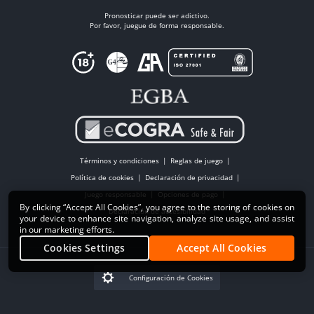
Pronosticar puede ser adictivo.
Por favor, juegue de forma responsable.
Términos y condiciones
Reglas de juego
Política de cookies
Declaración de privacidad
Juego responsable
Opciones de pago
By clicking “Accept All Cookies”, you agree to the storing of cookies on
Declaración de accesibilidad
your device to enhance site navigation, analyze site usage, and assist
in our marketing efforts.
Cookies Settings
Accept All Cookies
Configuración de Cookies