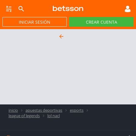
INICIAR SESIÓN
CREAR CUENTA
POTS
inicio
apuestas deportivas
esports
league of legends
lol nacl