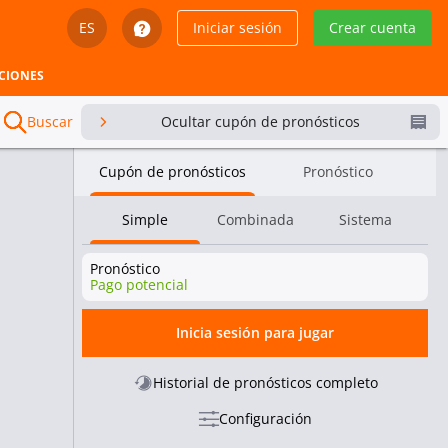
ES
Iniciar sesión
Crear cuenta
English
CIONES
Svenska
Buscar
Ocultar cupón de pronósticos
Dansk
Cupón de pronósticos
Pronóstico
Íslenska
Simple
Combinada
Sistema
Español
Pronóstico
Español - Chile
Pago potencial
Español - México
Inicia sesión para jugar
Español - Colombia
Historial de pronósticos completo
Configuración
Español - Perú