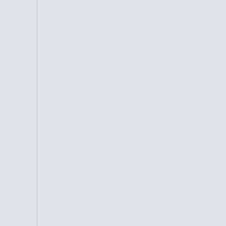
Ελληνικά
Русский - Казахстан
Lietuvių
Italiano
Français
Suomi
Cameroon