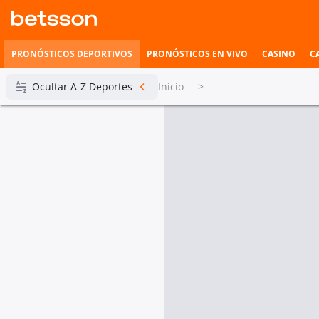
PRONÓSTICOS DEPORTIVOS
PRONÓSTICOS EN VIVO
CASINO
C
Ocultar A-Z Deportes
Inicio
>
Inicio
El Reto
Millionario
Torneos de
pronósticos
Cuotas
mejoradas
Transmisiones
en vivo
Favoritos