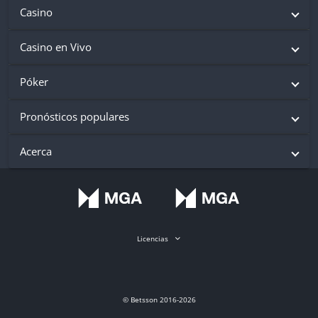
Casino
Casino en Vivo
Póker
Pronósticos populares
Acerca
Licencias
© Betsson 2016-2026