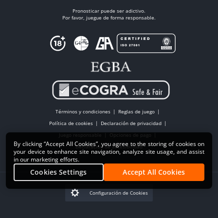
Pronosticar puede ser adictivo.
Por favor, juegue de forma responsable.
Términos y condiciones
Reglas de juego
Política de cookies
Declaración de privacidad
Juego responsable
Opciones de pago
By clicking “Accept All Cookies”, you agree to the storing of cookies on
Declaración de accesibilidad
your device to enhance site navigation, analyze site usage, and assist
in our marketing efforts.
Cookies Settings
Accept All Cookies
Configuración de Cookies