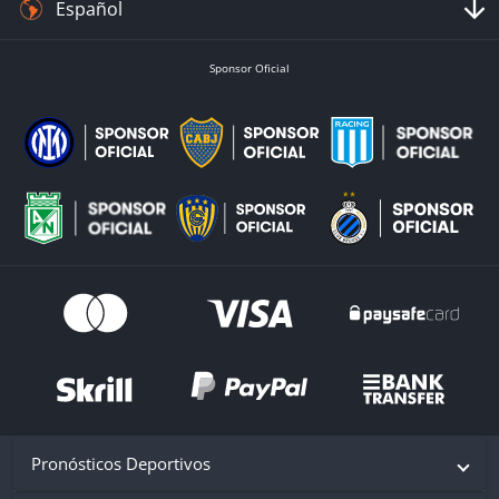
Español
Sponsor Oficial
Pronósticos Deportivos