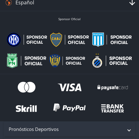
Español
Sponsor Oficial
Pronósticos Deportivos