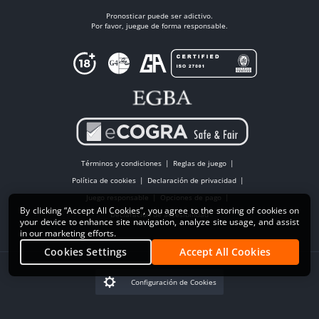
Pronosticar puede ser adictivo.
Por favor, juegue de forma responsable.
Términos y condiciones
Reglas de juego
Política de cookies
Declaración de privacidad
Juego responsable
Opciones de pago
By clicking “Accept All Cookies”, you agree to the storing of cookies on
Declaración de accesibilidad
your device to enhance site navigation, analyze site usage, and assist
in our marketing efforts.
Cookies Settings
Accept All Cookies
Configuración de Cookies