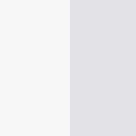
Haz clic en el icono
Sponsor Oficial
de "Estrella" para
añadirlo a Favoritos
Pronósticos Deportivos
Casino