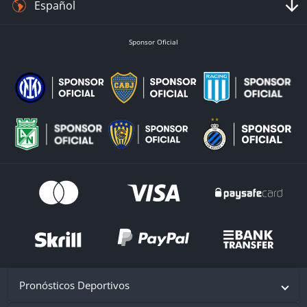
Español
Sponsor Oficial
Pronósticos Deportivos