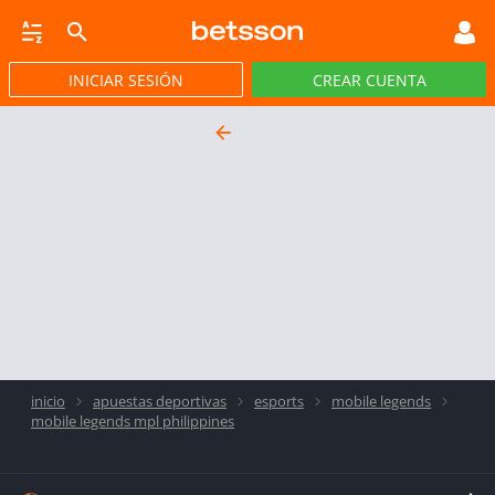
INICIAR SESIÓN
CREAR CUENTA
CASINO EN VIVO
JACKPOTS
PÓKER
DEP VIRTUALES
PROMOCIONES
inicio
apuestas deportivas
esports
mobile legends
mobile legends mpl philippines